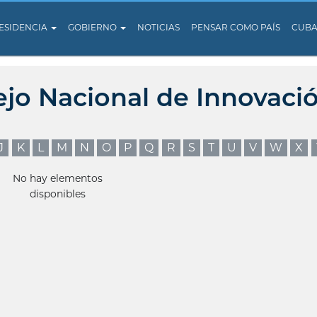
ESIDENCIA
GOBIERNO
NOTICIAS
PENSAR COMO PAÍS
CUB
ejo Nacional de Innovaci
J
K
L
M
N
O
P
Q
R
S
T
U
V
W
X
No hay elementos
disponibles