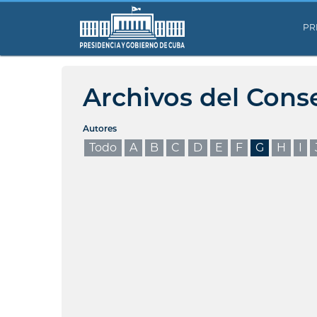
PR
Archivos del Cons
Autores
Todo
A
B
C
D
E
F
G
H
I