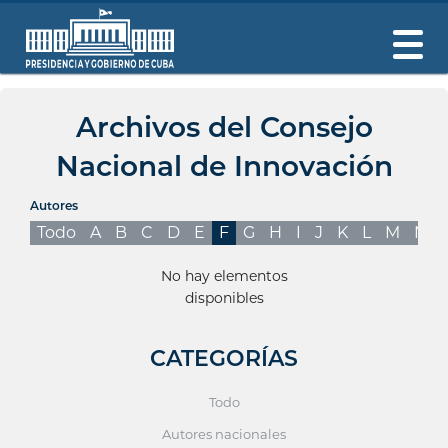
Archivos del Consejo
Nacional de Innovación
Autores
Todo
A
B
C
D
E
F
G
H
I
J
K
L
M
N
No hay elementos
disponibles
CATEGORÍAS
Todo
Autores nacionales