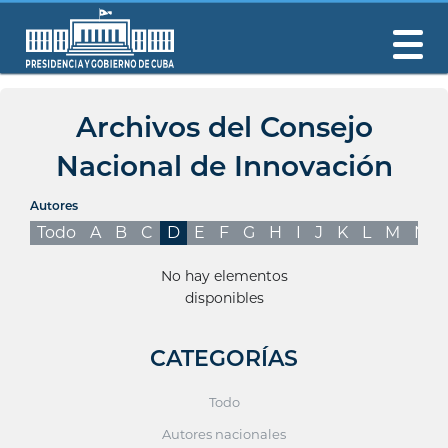
Archivos del Consejo
Nacional de Innovación
Autores
Todo
A
B
C
D
E
F
G
H
I
J
K
L
M
N
No hay elementos
disponibles
CATEGORÍAS
Todo
Autores nacionales