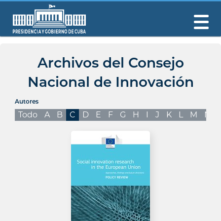
Archivos del Consejo
Nacional de Innovación
Autores
Todo
A
B
C
D
E
F
G
H
I
J
K
L
M
N