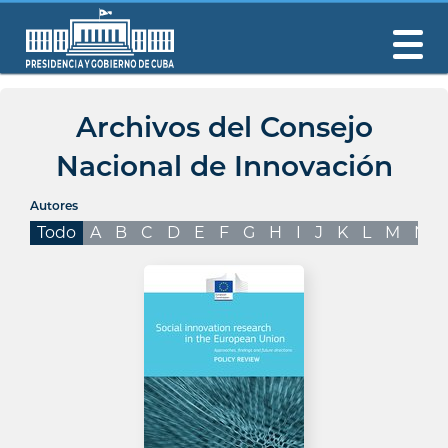
Archivos del Consejo
Nacional de Innovación
Autores
Todo
A
B
C
D
E
F
G
H
I
J
K
L
M
N