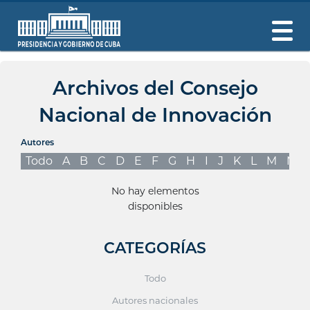
Archivos del Consejo
Nacional de Innovación
Autores
Todo
A
B
C
D
E
F
G
H
I
J
K
L
M
N
No hay elementos
disponibles
CATEGORÍAS
Todo
Autores nacionales