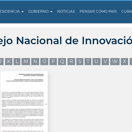
ESIDENCIA
GOBIERNO
NOTICIAS
PENSAR COMO PAÍS
CUB
ejo Nacional de Innovaci
J
K
L
M
N
O
P
Q
R
S
T
U
V
W
X