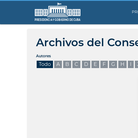
PR
Archivos del Cons
Autores
Todo
A
B
C
D
E
F
G
H
I