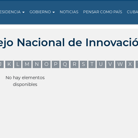
ESIDENCIA
GOBIERNO
NOTICIAS
PENSAR COMO PAÍS
CUB
ejo Nacional de Innovaci
J
K
L
M
N
O
P
Q
R
S
T
U
V
W
X
No hay elementos
disponibles