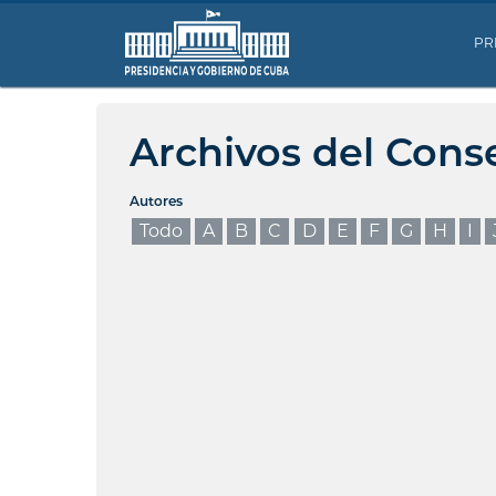
PR
Archivos del Cons
Autores
Todo
A
B
C
D
E
F
G
H
I