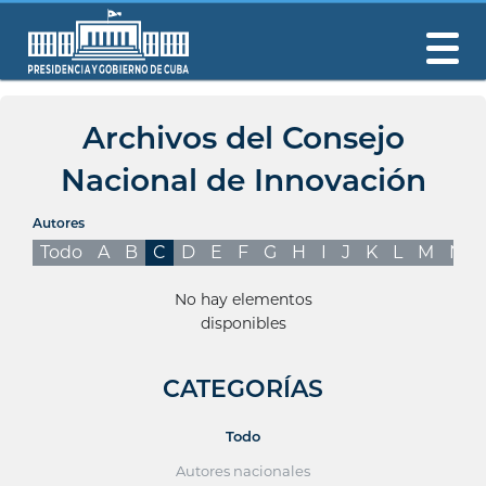
Archivos del Consejo
Nacional de Innovación
Autores
Todo
A
B
C
D
E
F
G
H
I
J
K
L
M
N
No hay elementos
disponibles
CATEGORÍAS
Todo
Autores nacionales