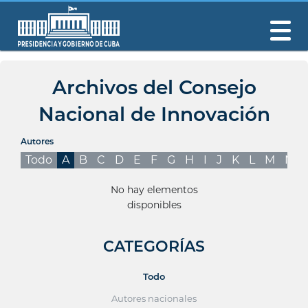
Archivos del Consejo
Nacional de Innovación
Autores
Todo
A
B
C
D
E
F
G
H
I
J
K
L
M
N
No hay elementos
disponibles
CATEGORÍAS
Todo
Autores nacionales