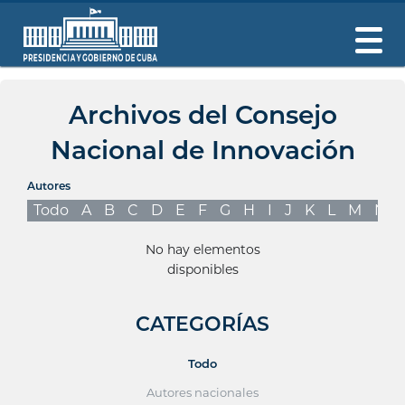
Archivos del Consejo
Nacional de Innovación
Autores
Todo
A
B
C
D
E
F
G
H
I
J
K
L
M
N
No hay elementos
disponibles
CATEGORÍAS
Todo
Autores nacionales