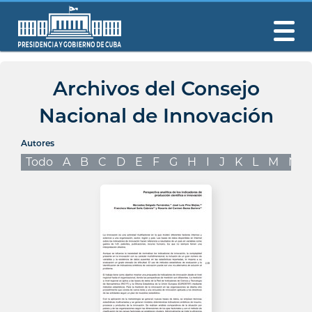
Archivos del Consejo
Nacional de Innovación
Autores
Todo
A
B
C
D
E
F
G
H
I
J
K
L
M
N