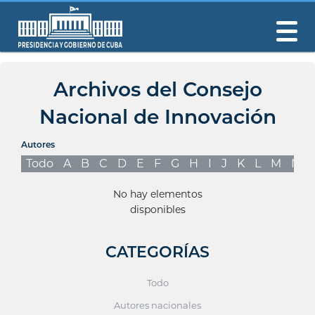
Archivos del Consejo
Nacional de Innovación
Autores
Todo
A
B
C
D
E
F
G
H
I
J
K
L
M
N
No hay elementos
disponibles
CATEGORÍAS
Todo
Autores nacionales