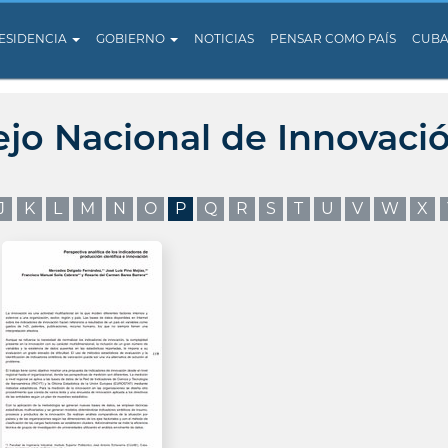
ESIDENCIA
GOBIERNO
NOTICIAS
PENSAR COMO PAÍS
CUB
ejo Nacional de Innovaci
J
K
L
M
N
O
P
Q
R
S
T
U
V
W
X