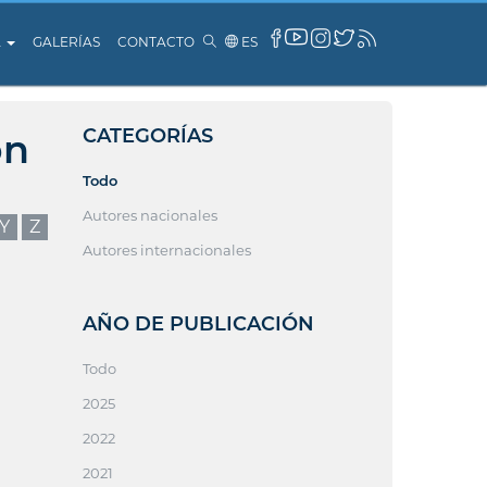
A
GALERÍAS
CONTACTO
ES
CATEGORÍAS
ón
Todo
Autores nacionales
Y
Z
Autores internacionales
AÑO DE PUBLICACIÓN
Todo
2025
2022
2021