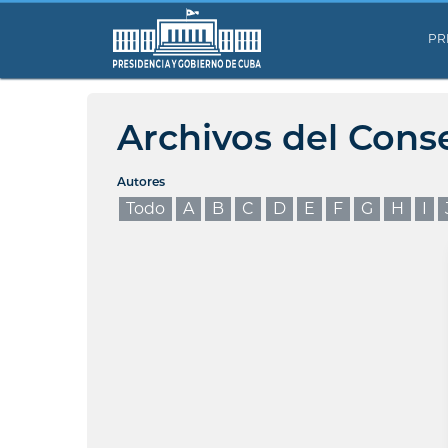
PR
Archivos del Cons
Autores
Todo
A
B
C
D
E
F
G
H
I