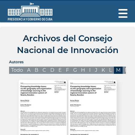
Archivos del Consejo
Nacional de Innovación
Autores
Todo
A
B
C
D
E
F
G
H
I
J
K
L
M
N