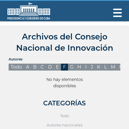
Archivos del Consejo
Nacional de Innovación
Autores
Todo
A
B
C
D
E
F
G
H
I
J
K
L
M
N
No hay elementos
disponibles
CATEGORÍAS
Todo
Autores nacionales