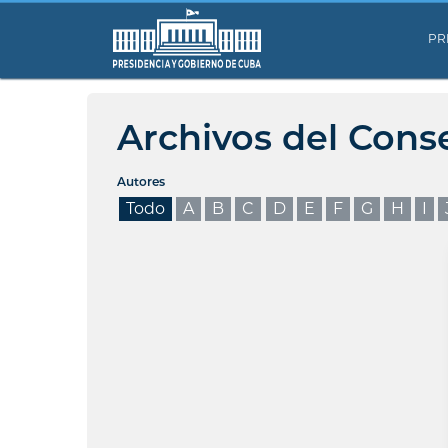
PR
Archivos del Cons
Autores
Todo
A
B
C
D
E
F
G
H
I