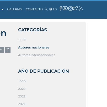
A
GALERÍAS
CONTACTO
ES
CATEGORÍAS
ón
Todo
Autores nacionales
Y
Z
Autores internacionales
AÑO DE PUBLICACIÓN
Todo
2025
2022
2021