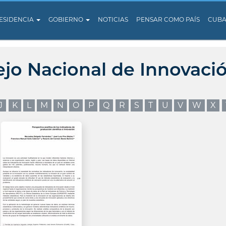
ESIDENCIA
GOBIERNO
NOTICIAS
PENSAR COMO PAÍS
CUB
ejo Nacional de Innovaci
J
K
L
M
N
O
P
Q
R
S
T
U
V
W
X