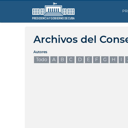
PR
Archivos del Cons
Autores
Todo
A
B
C
D
E
F
G
H
I