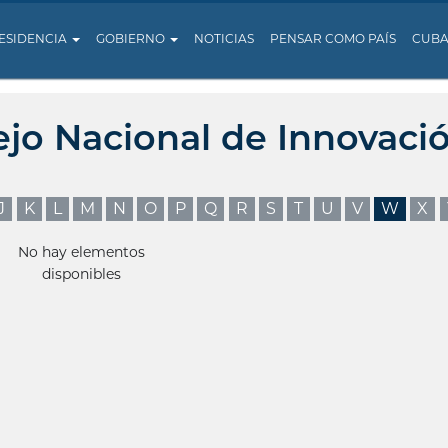
ESIDENCIA
GOBIERNO
NOTICIAS
PENSAR COMO PAÍS
CUB
ejo Nacional de Innovaci
J
K
L
M
N
O
P
Q
R
S
T
U
V
W
X
No hay elementos
disponibles