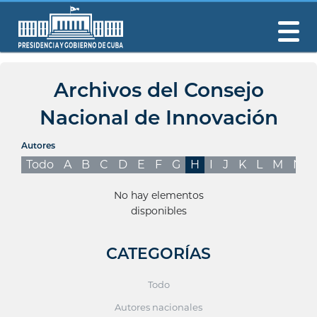
Archivos del Consejo
Nacional de Innovación
Autores
Todo
A
B
C
D
E
F
G
H
I
J
K
L
M
N
No hay elementos
disponibles
CATEGORÍAS
Todo
Autores nacionales