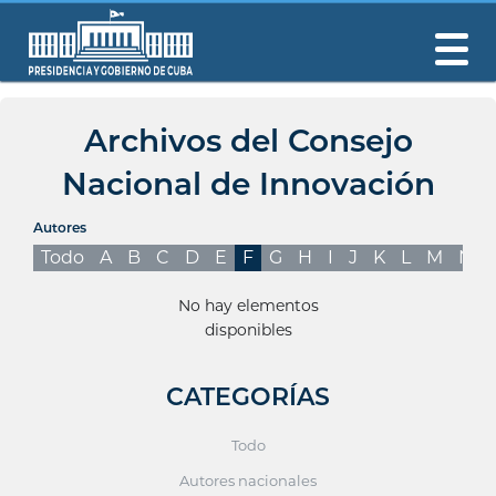
Archivos del Consejo
Nacional de Innovación
Autores
Todo
A
B
C
D
E
F
G
H
I
J
K
L
M
N
No hay elementos
disponibles
CATEGORÍAS
Todo
Autores nacionales