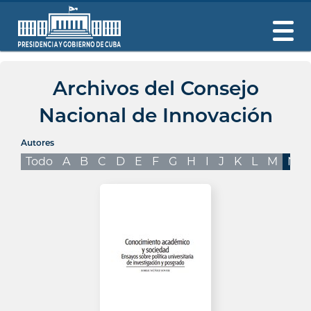
Archivos del Consejo
Nacional de Innovación
Autores
Todo
A
B
C
D
E
F
G
H
I
J
K
L
M
N