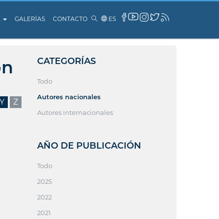
A
GALERÍAS
CONTACTO
ES
CATEGORÍAS
ón
Todo
Autores nacionales
Y
Z
Autores internacionales
AÑO DE PUBLICACIÓN
Todo
2025
2022
2021