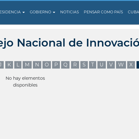
ESIDENCIA
GOBIERNO
NOTICIAS
PENSAR COMO PAÍS
CUB
ejo Nacional de Innovaci
J
K
L
M
N
O
P
Q
R
S
T
U
V
W
X
No hay elementos
disponibles