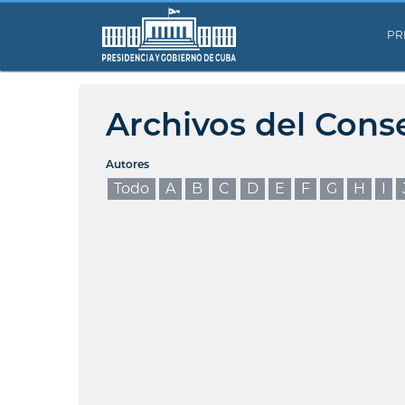
PR
Archivos del Cons
Autores
Todo
A
B
C
D
E
F
G
H
I