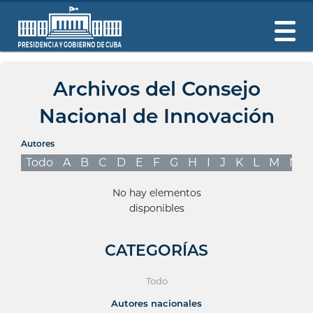
Archivos del Consejo
Nacional de Innovación
Autores
Todo
A
B
C
D
E
F
G
H
I
J
K
L
M
N
No hay elementos
disponibles
CATEGORÍAS
Todo
Autores nacionales