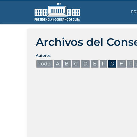
PR
Archivos del Cons
Autores
Todo
A
B
C
D
E
F
G
H
I