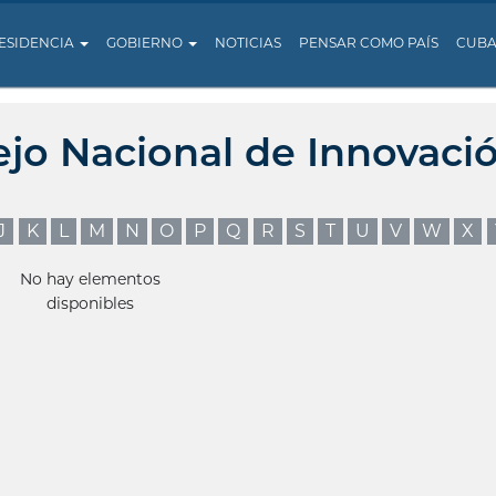
ESIDENCIA
GOBIERNO
NOTICIAS
PENSAR COMO PAÍS
CUB
ejo Nacional de Innovaci
J
K
L
M
N
O
P
Q
R
S
T
U
V
W
X
No hay elementos
disponibles