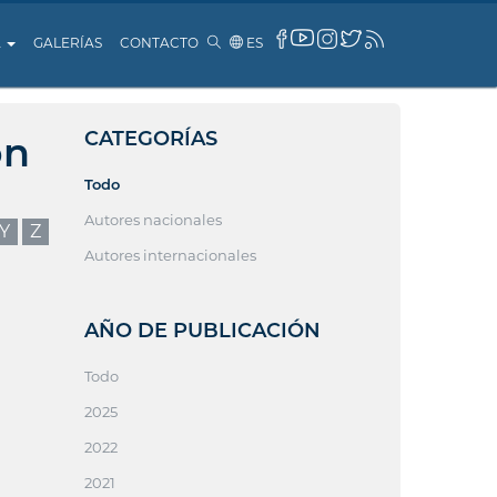
A
GALERÍAS
CONTACTO
ES
CATEGORÍAS
ón
Todo
Autores nacionales
Y
Z
Autores internacionales
AÑO DE PUBLICACIÓN
Todo
2025
2022
2021