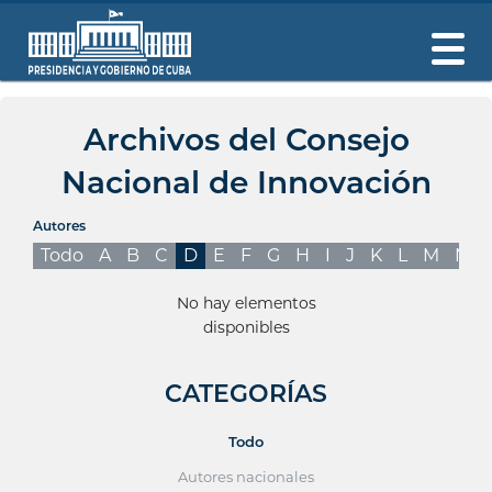
Archivos del Consejo
Nacional de Innovación
Autores
Todo
A
B
C
D
E
F
G
H
I
J
K
L
M
N
No hay elementos
disponibles
CATEGORÍAS
Todo
Autores nacionales