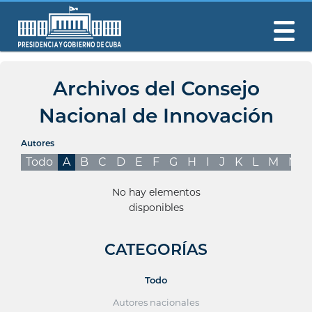
Archivos del Consejo
Nacional de Innovación
Autores
Todo
A
B
C
D
E
F
G
H
I
J
K
L
M
N
No hay elementos
disponibles
CATEGORÍAS
Todo
Autores nacionales