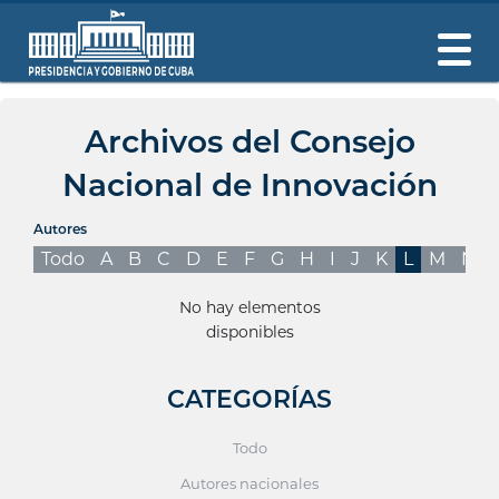
Archivos del Consejo
Nacional de Innovación
Autores
Todo
A
B
C
D
E
F
G
H
I
J
K
L
M
N
No hay elementos
disponibles
CATEGORÍAS
Todo
Autores nacionales