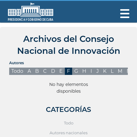
Archivos del Consejo
Nacional de Innovación
Autores
Todo
A
B
C
D
E
F
G
H
I
J
K
L
M
N
No hay elementos
disponibles
CATEGORÍAS
Todo
Autores nacionales