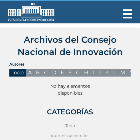
Archivos del Consejo
Nacional de Innovación
Autores
Todo
A
B
C
D
E
F
G
H
I
J
K
L
M
N
No hay elementos
disponibles
CATEGORÍAS
Todo
Autores nacionales