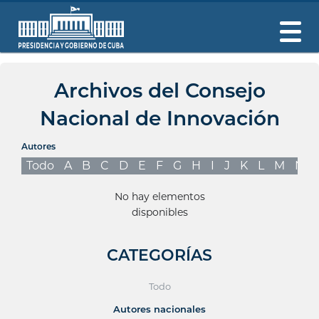
Archivos del Consejo
Nacional de Innovación
Autores
Todo
A
B
C
D
E
F
G
H
I
J
K
L
M
N
No hay elementos
disponibles
CATEGORÍAS
Todo
Autores nacionales