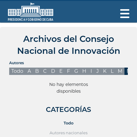
Archivos del Consejo
Nacional de Innovación
Autores
Todo
A
B
C
D
E
F
G
H
I
J
K
L
M
N
No hay elementos
disponibles
CATEGORÍAS
Todo
Autores nacionales