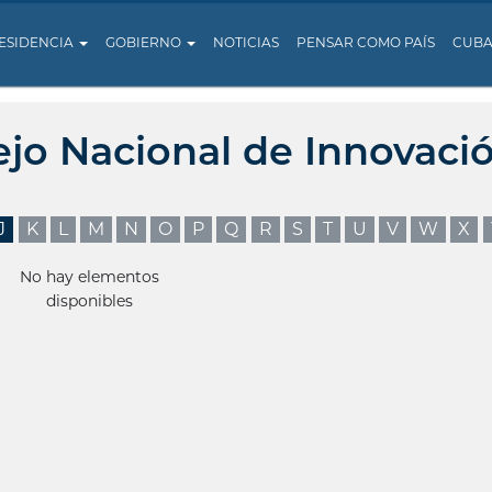
ESIDENCIA
GOBIERNO
NOTICIAS
PENSAR COMO PAÍS
CUB
ejo Nacional de Innovaci
J
K
L
M
N
O
P
Q
R
S
T
U
V
W
X
No hay elementos
disponibles