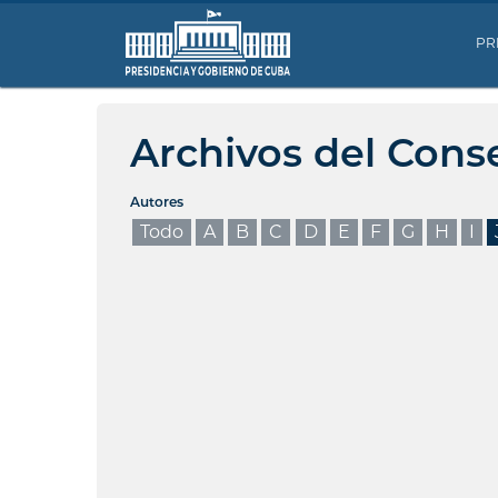
PR
Archivos del Cons
Autores
Todo
A
B
C
D
E
F
G
H
I