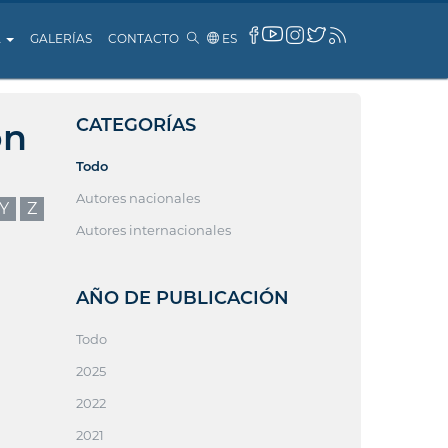
A
GALERÍAS
CONTACTO
ES
CATEGORÍAS
ón
Todo
Autores nacionales
Y
Z
Autores internacionales
AÑO DE PUBLICACIÓN
Todo
2025
2022
2021