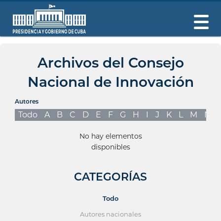
Archivos del Consejo
Nacional de Innovación
Autores
Todo
A
B
C
D
E
F
G
H
I
J
K
L
M
N
No hay elementos
disponibles
CATEGORÍAS
Todo
Autores nacionales