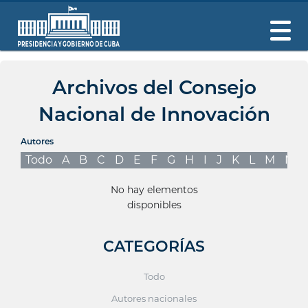
Archivos del Consejo
Nacional de Innovación
Autores
Todo
A
B
C
D
E
F
G
H
I
J
K
L
M
N
No hay elementos
disponibles
CATEGORÍAS
Todo
Autores nacionales