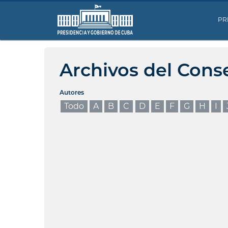
PR
Archivos del Cons
Autores
Todo
A
B
C
D
E
F
G
H
I