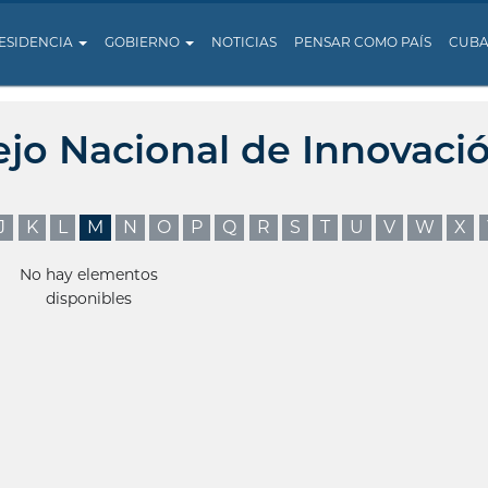
ESIDENCIA
GOBIERNO
NOTICIAS
PENSAR COMO PAÍS
CUB
ejo Nacional de Innovaci
J
K
L
M
N
O
P
Q
R
S
T
U
V
W
X
No hay elementos
disponibles