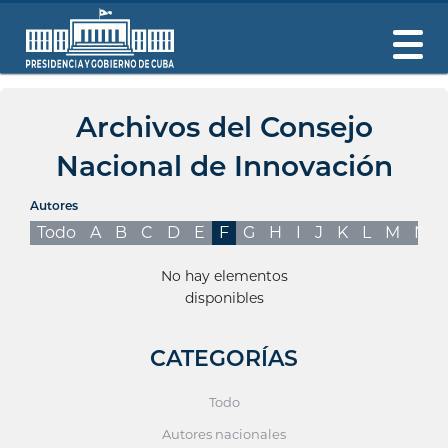
Archivos del Consejo
Nacional de Innovación
Autores
Todo
A
B
C
D
E
F
G
H
I
J
K
L
M
N
No hay elementos
disponibles
CATEGORÍAS
Todo
Autores nacionales