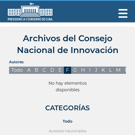
Archivos del Consejo
Nacional de Innovación
Autores
Todo
A
B
C
D
E
F
G
H
I
J
K
L
M
N
No hay elementos
disponibles
CATEGORÍAS
Todo
Autores nacionales