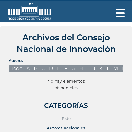
Archivos del Consejo
Nacional de Innovación
Autores
Todo
A
B
C
D
E
F
G
H
I
J
K
L
M
N
No hay elementos
disponibles
CATEGORÍAS
Todo
Autores nacionales