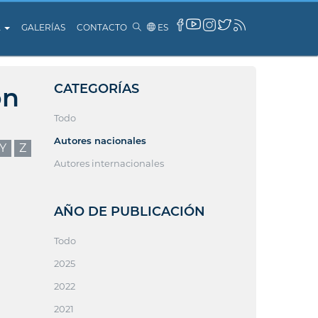
A
GALERÍAS
CONTACTO
ES
CATEGORÍAS
ón
Todo
Autores nacionales
Y
Z
Autores internacionales
AÑO DE PUBLICACIÓN
Todo
2025
2022
2021