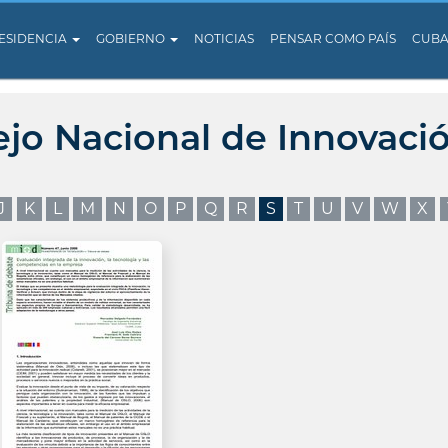
ESIDENCIA
GOBIERNO
NOTICIAS
PENSAR COMO PAÍS
CUB
ejo Nacional de Innovaci
J
K
L
M
N
O
P
Q
R
S
T
U
V
W
X