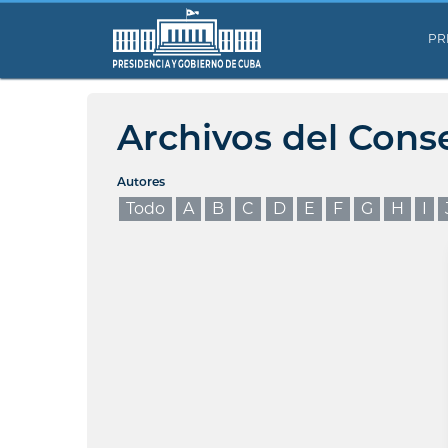
PR
Archivos del Cons
Autores
Todo
A
B
C
D
E
F
G
H
I