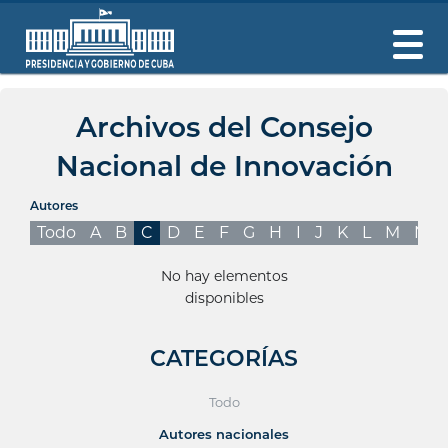
Archivos del Consejo
Nacional de Innovación
Autores
Todo
A
B
C
D
E
F
G
H
I
J
K
L
M
N
No hay elementos
disponibles
CATEGORÍAS
Todo
Autores nacionales