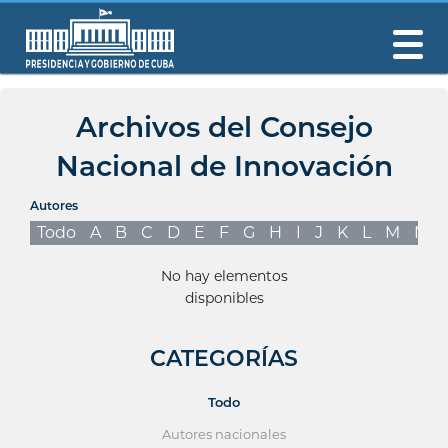
Archivos del Consejo
Nacional de Innovación
Autores
Todo
A
B
C
D
E
F
G
H
I
J
K
L
M
N
No hay elementos
disponibles
CATEGORÍAS
Todo
Autores nacionales