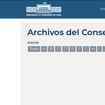
PR
Archivos del Cons
Autores
Todo
A
B
C
D
E
F
G
H
I