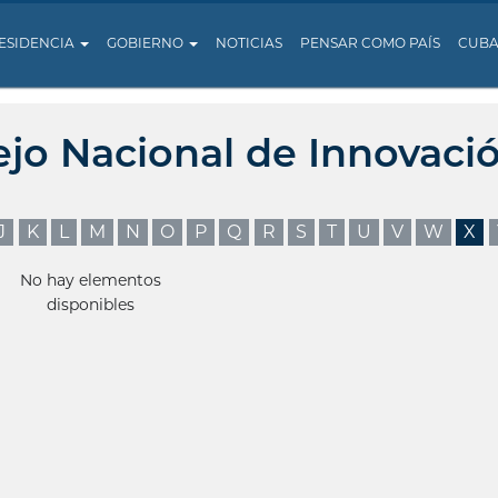
ESIDENCIA
GOBIERNO
NOTICIAS
PENSAR COMO PAÍS
CUB
ejo Nacional de Innovaci
J
K
L
M
N
O
P
Q
R
S
T
U
V
W
X
No hay elementos
disponibles