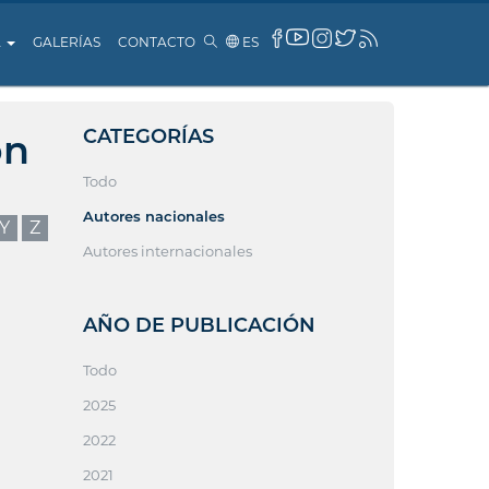
A
GALERÍAS
CONTACTO
ES
CATEGORÍAS
ón
Todo
Autores nacionales
Y
Z
Autores internacionales
AÑO DE PUBLICACIÓN
Todo
2025
2022
2021