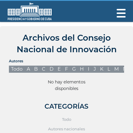
Archivos del Consejo
Nacional de Innovación
Autores
Todo
A
B
C
D
E
F
G
H
I
J
K
L
M
N
No hay elementos
disponibles
CATEGORÍAS
Todo
Autores nacionales