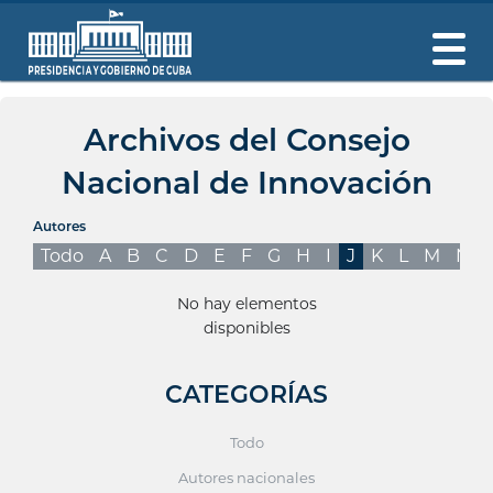
Archivos del Consejo
Nacional de Innovación
Autores
Todo
A
B
C
D
E
F
G
H
I
J
K
L
M
N
No hay elementos
disponibles
CATEGORÍAS
Todo
Autores nacionales