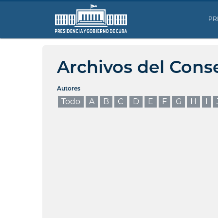
PR
Archivos del Cons
Autores
Todo
A
B
C
D
E
F
G
H
I