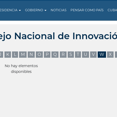
ESIDENCIA
GOBIERNO
NOTICIAS
PENSAR COMO PAÍS
CUB
ejo Nacional de Innovaci
J
K
L
M
N
O
P
Q
R
S
T
U
V
W
X
No hay elementos
disponibles