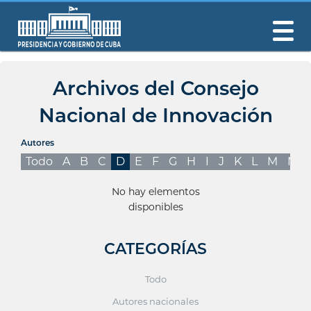
Archivos del Consejo
Nacional de Innovación
Autores
Todo
A
B
C
D
E
F
G
H
I
J
K
L
M
N
No hay elementos
disponibles
CATEGORÍAS
Todo
Autores nacionales