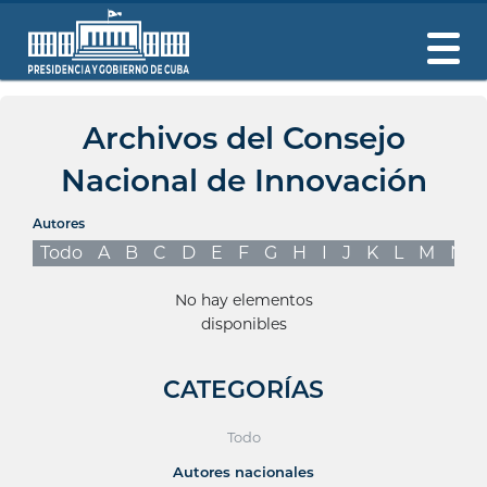
Archivos del Consejo
Nacional de Innovación
Autores
Todo
A
B
C
D
E
F
G
H
I
J
K
L
M
N
No hay elementos
disponibles
CATEGORÍAS
Todo
Autores nacionales