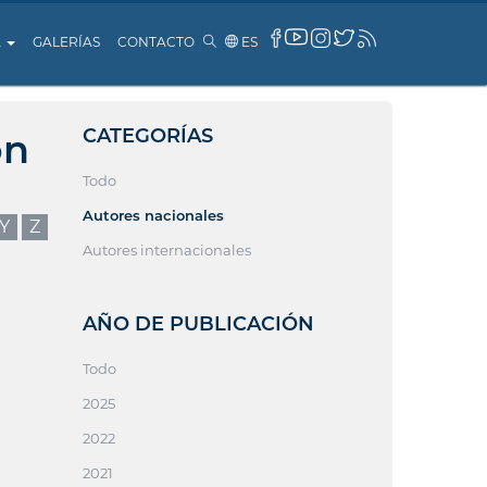
A
GALERÍAS
CONTACTO
ES
CATEGORÍAS
ón
Todo
Autores nacionales
Y
Z
Autores internacionales
AÑO DE PUBLICACIÓN
Todo
2025
2022
2021