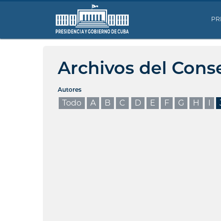
PR
Archivos del Cons
Autores
Todo
A
B
C
D
E
F
G
H
I