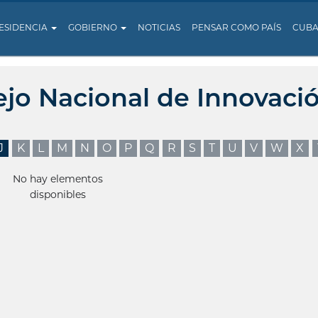
ESIDENCIA
GOBIERNO
NOTICIAS
PENSAR COMO PAÍS
CUB
ejo Nacional de Innovaci
J
K
L
M
N
O
P
Q
R
S
T
U
V
W
X
No hay elementos
disponibles