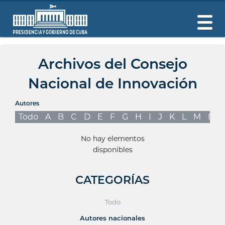
Archivos del Consejo
Nacional de Innovación
Autores
Todo
A
B
C
D
E
F
G
H
I
J
K
L
M
N
No hay elementos
disponibles
CATEGORÍAS
Todo
Autores nacionales