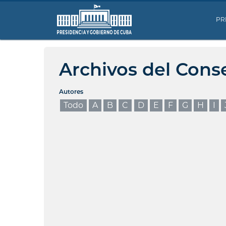
PR
Archivos del Cons
Autores
Todo
A
B
C
D
E
F
G
H
I