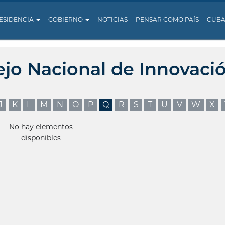
ESIDENCIA
GOBIERNO
NOTICIAS
PENSAR COMO PAÍS
CUB
ejo Nacional de Innovaci
J
K
L
M
N
O
P
Q
R
S
T
U
V
W
X
No hay elementos
disponibles