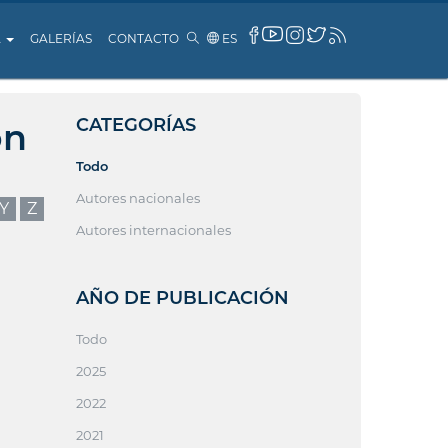
A
GALERÍAS
CONTACTO
ES
CATEGORÍAS
ón
Todo
Autores nacionales
Y
Z
Autores internacionales
AÑO DE PUBLICACIÓN
Todo
2025
2022
2021